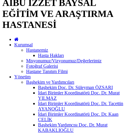
AİBÜ İZZET BAYSAL
EĞİTİM VE ARAŞTIRMA
HASTANESİ
Kurumsal
Hastanemiz
Hasta Hakları
Misyonumuz/Vizyonumuz/Değerlerimiz
Fotoğraf Galerisi
Hastane Tanıtım Filmi
Yönetim
Başhekim ve Yardımcıları
Başhekim Doç. Dr. Süleyman ÖZSARI
İdari Birimler Koordinatörü Doç. Dr. Murat
YILMAZ
İdari Birimler Koordinatörü Doç. Dr. Tacettin
AYANOĞLU
İdari Birimler Koordinatörü Doç. Dr. Kaan
ÇELİK
Başhekim Yardımcısı Doç. Dr. Murat
KABAKLIOĞLU