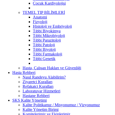
Çocuk Kardiyolojisi
TEMEL TIP BİLİMLERİ
Anatomi
Fizyoloji
Histoloji ve Embriyoloji
Tıbbi Biyokimya
Tıbbi Mikrobiyoloji
Tıbbi Parazitoloji
Tıbbi Patoloji
Tıbbi Biyoloji
Tıbbi Farmakoloji
Tıbbi Genetik
Hasta, Çalışan Hakları ve Güvenliği
Hasta Rehberi
Nasıl Randevu Alabilirim?
Ziyaretçi Kuralları
Refakatçi Kuralları
Laboratuvar Hizmetleri
Hastane Rehberi
SKS Kalite Yönetimi
Kalite Politikamız / Misyonumuz / Vizyonumuz
Kalite Yönetim Birimi
Komitelerimiz ve Ekiplerimiz