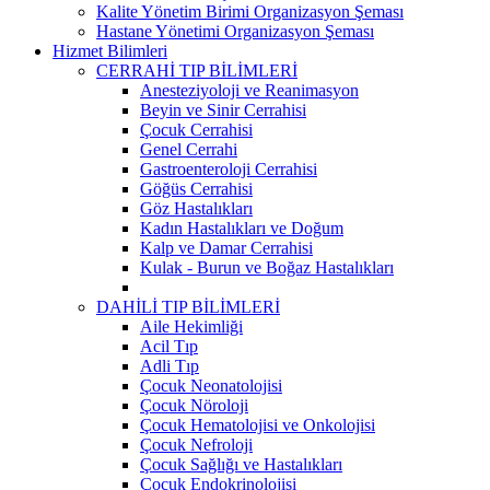
Kalite Yönetim Birimi Organizasyon Şeması
Hastane Yönetimi Organizasyon Şeması
Hizmet Bilimleri
CERRAHİ TIP BİLİMLERİ
Anesteziyoloji ve Reanimasyon
Beyin ve Sinir Cerrahisi
Çocuk Cerrahisi
Genel Cerrahi
Gastroenteroloji Cerrahisi
Göğüs Cerrahisi
Göz Hastalıkları
Kadın Hastalıkları ve Doğum
Kalp ve Damar Cerrahisi
Kulak - Burun ve Boğaz Hastalıkları
DAHİLİ TIP BİLİMLERİ
Aile Hekimliği
Acil Tıp
Adli Tıp
Çocuk Neonatolojisi
Çocuk Nöroloji
Çocuk Hematolojisi ve Onkolojisi
Çocuk Nefroloji
Çocuk Sağlığı ve Hastalıkları
Çocuk Endokrinolojisi