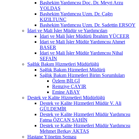
Başhekim Yardımcısı Doç. Dr. Meyri Arzu
YOLDAŞ
Başhekim Yardımcısı Uzm. Dr. Çağrı
KIZILTUNÇ
Başhekim Yardımcısı Uzm. Dr. Sadettin ERSOY
İdari ve Mali İşler Müdür ve Yardımcıları
İdari ve Mali İşler Müdürü İbrahim YÜCEER
İdari ve Mali İşler Müdür Yardımcısı Ahmet
BAŞER
İdari ve Mali İşler Müdür Yardımcısı Nihal
SEFAİN
Sağlık Bakım Hizmetleri Müdürlüğü
Sağlık Bakım Hizmetleri Müdürü
Sağlık Bakım Hizmetleri Birim Sorumluları
Özlem BİLGİ
Remziye ÇAYIR
Emine ABAY
Destek ve Kalite Hizmetleri Müdürlüğü
Destek ve Kalite Hizmetleri Müdür V. Ali
GÜLDEMİR
Destek ve Kalite Hizmetleri Müdür Yardımcısı
Fatma ÖZCAN ŞAHİN
Destek ve Kalite Hizmetleri Müdür Yardımcısı
Mehmet Berkay AKTAŞ
Hastane Yönetim Şeması