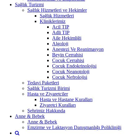
Sağlık Turizmi
Sağlık Hizmetleri ve Hekimler
Sağlık Hizmetleri
Kliniklerimiz
Acil TIP
Adli TIP
Aile Hekimliği
Algoloji
Anestezi Ve Reanimasyon
Beyin Cerrahisi
Çocuk Cerrahisi
Çocuk Endokrinolojisi
Çocuk Neanotoloji
Çocuk Nefrolojisi
Tedavi Paketleri
Sağlık Turizmi Birimi
Hasta ve Ziyaretçiler
Hasta ve Hastane Kuralları
Ziyaretçi Kuralları
Şehrimiz Hakkında
Anne & Bebek
Anne & Bebek
Emzirme ve Laktasyon Danışmanlığı Polikliniği