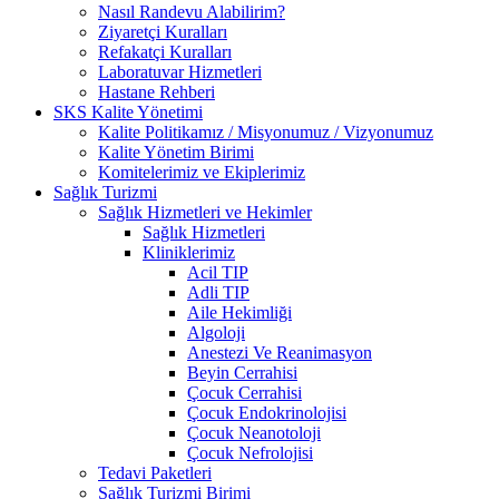
Nasıl Randevu Alabilirim?
Ziyaretçi Kuralları
Refakatçi Kuralları
Laboratuvar Hizmetleri
Hastane Rehberi
SKS Kalite Yönetimi
Kalite Politikamız / Misyonumuz / Vizyonumuz
Kalite Yönetim Birimi
Komitelerimiz ve Ekiplerimiz
Sağlık Turizmi
Sağlık Hizmetleri ve Hekimler
Sağlık Hizmetleri
Kliniklerimiz
Acil TIP
Adli TIP
Aile Hekimliği
Algoloji
Anestezi Ve Reanimasyon
Beyin Cerrahisi
Çocuk Cerrahisi
Çocuk Endokrinolojisi
Çocuk Neanotoloji
Çocuk Nefrolojisi
Tedavi Paketleri
Sağlık Turizmi Birimi