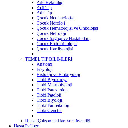
Aile Hekimliği
Acil Tıp
Adli Tıp
Çocuk Neonatolojisi
Çocuk Nöroloji
Çocuk Hematolojisi ve Onkolojisi
Çocuk Nefroloji
Çocuk Sağlığı ve Hastalıkları
Çocuk Endokrinolojisi
Çocuk Kardiyolojisi
TEMEL TIP BİLİMLERİ
Anatomi
Fizyoloji
Histoloji ve Embriyoloji
Tıbbi Biyokimya
Tıbbi Mikrobiyoloji
Tıbbi Parazitoloji
Tıbbi Patoloji
Tıbbi Biyoloji
Tıbbi Farmakoloji
Tıbbi Genetik
Hasta, Çalışan Hakları ve Güvenliği
Hasta Rehberi