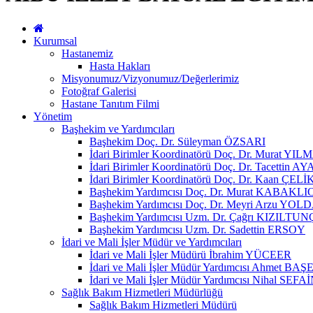
Kurumsal
Hastanemiz
Hasta Hakları
Misyonumuz/Vizyonumuz/Değerlerimiz
Fotoğraf Galerisi
Hastane Tanıtım Filmi
Yönetim
Başhekim ve Yardımcıları
Başhekim Doç. Dr. Süleyman ÖZSARI
İdari Birimler Koordinatörü Doç. Dr. Murat YI
İdari Birimler Koordinatörü Doç. Dr. Tacettin
İdari Birimler Koordinatörü Doç. Dr. Kaan ÇELİ
Başhekim Yardımcısı Doç. Dr. Murat KABAKL
Başhekim Yardımcısı Doç. Dr. Meyri Arzu YOL
Başhekim Yardımcısı Uzm. Dr. Çağrı KIZILTUN
Başhekim Yardımcısı Uzm. Dr. Sadettin ERSOY
İdari ve Mali İşler Müdür ve Yardımcıları
İdari ve Mali İşler Müdürü İbrahim YÜCEER
İdari ve Mali İşler Müdür Yardımcısı Ahmet BAŞ
İdari ve Mali İşler Müdür Yardımcısı Nihal SEFA
Sağlık Bakım Hizmetleri Müdürlüğü
Sağlık Bakım Hizmetleri Müdürü