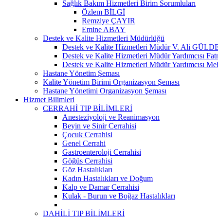
Sağlık Bakım Hizmetleri Birim Sorumluları
Özlem BİLGİ
Remziye ÇAYIR
Emine ABAY
Destek ve Kalite Hizmetleri Müdürlüğü
Destek ve Kalite Hizmetleri Müdür V. Ali GÜL
Destek ve Kalite Hizmetleri Müdür Yardımcısı
Destek ve Kalite Hizmetleri Müdür Yardımcısı 
Hastane Yönetim Şeması
Kalite Yönetim Birimi Organizasyon Şeması
Hastane Yönetimi Organizasyon Şeması
Hizmet Bilimleri
CERRAHİ TIP BİLİMLERİ
Anesteziyoloji ve Reanimasyon
Beyin ve Sinir Cerrahisi
Çocuk Cerrahisi
Genel Cerrahi
Gastroenteroloji Cerrahisi
Göğüs Cerrahisi
Göz Hastalıkları
Kadın Hastalıkları ve Doğum
Kalp ve Damar Cerrahisi
Kulak - Burun ve Boğaz Hastalıkları
DAHİLİ TIP BİLİMLERİ