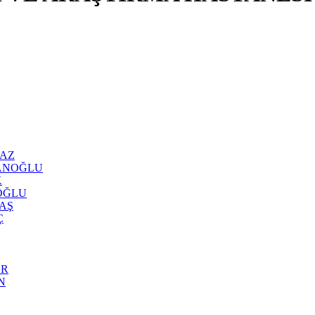
LMAZ
 AYANOĞLU
K
IOĞLU
DAŞ
Ç
ER
İN