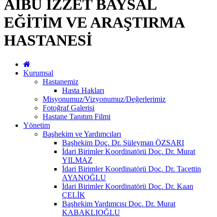
AİBÜ İZZET BAYSAL
EĞİTİM VE ARAŞTIRMA
HASTANESİ
Kurumsal
Hastanemiz
Hasta Hakları
Misyonumuz/Vizyonumuz/Değerlerimiz
Fotoğraf Galerisi
Hastane Tanıtım Filmi
Yönetim
Başhekim ve Yardımcıları
Başhekim Doç. Dr. Süleyman ÖZSARI
İdari Birimler Koordinatörü Doç. Dr. Murat
YILMAZ
İdari Birimler Koordinatörü Doç. Dr. Tacettin
AYANOĞLU
İdari Birimler Koordinatörü Doç. Dr. Kaan
ÇELİK
Başhekim Yardımcısı Doç. Dr. Murat
KABAKLIOĞLU