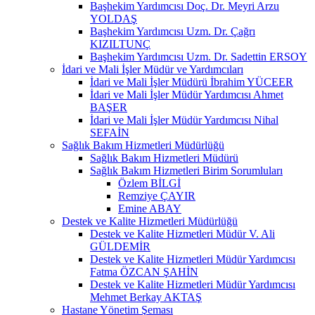
Başhekim Yardımcısı Doç. Dr. Meyri Arzu
YOLDAŞ
Başhekim Yardımcısı Uzm. Dr. Çağrı
KIZILTUNÇ
Başhekim Yardımcısı Uzm. Dr. Sadettin ERSOY
İdari ve Mali İşler Müdür ve Yardımcıları
İdari ve Mali İşler Müdürü İbrahim YÜCEER
İdari ve Mali İşler Müdür Yardımcısı Ahmet
BAŞER
İdari ve Mali İşler Müdür Yardımcısı Nihal
SEFAİN
Sağlık Bakım Hizmetleri Müdürlüğü
Sağlık Bakım Hizmetleri Müdürü
Sağlık Bakım Hizmetleri Birim Sorumluları
Özlem BİLGİ
Remziye ÇAYIR
Emine ABAY
Destek ve Kalite Hizmetleri Müdürlüğü
Destek ve Kalite Hizmetleri Müdür V. Ali
GÜLDEMİR
Destek ve Kalite Hizmetleri Müdür Yardımcısı
Fatma ÖZCAN ŞAHİN
Destek ve Kalite Hizmetleri Müdür Yardımcısı
Mehmet Berkay AKTAŞ
Hastane Yönetim Şeması