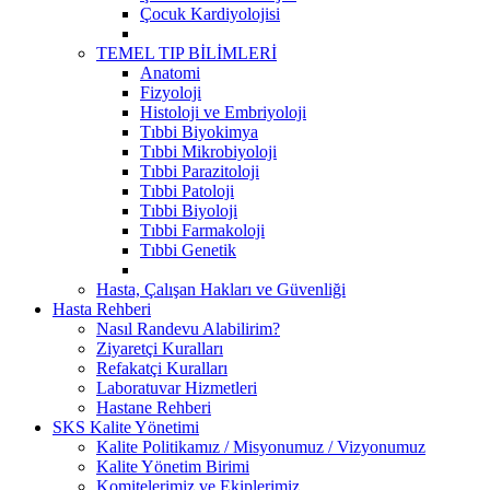
Çocuk Kardiyolojisi
TEMEL TIP BİLİMLERİ
Anatomi
Fizyoloji
Histoloji ve Embriyoloji
Tıbbi Biyokimya
Tıbbi Mikrobiyoloji
Tıbbi Parazitoloji
Tıbbi Patoloji
Tıbbi Biyoloji
Tıbbi Farmakoloji
Tıbbi Genetik
Hasta, Çalışan Hakları ve Güvenliği
Hasta Rehberi
Nasıl Randevu Alabilirim?
Ziyaretçi Kuralları
Refakatçi Kuralları
Laboratuvar Hizmetleri
Hastane Rehberi
SKS Kalite Yönetimi
Kalite Politikamız / Misyonumuz / Vizyonumuz
Kalite Yönetim Birimi
Komitelerimiz ve Ekiplerimiz