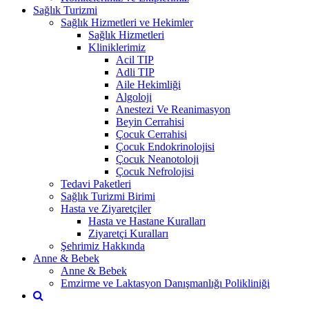
Sağlık Turizmi
Sağlık Hizmetleri ve Hekimler
Sağlık Hizmetleri
Kliniklerimiz
Acil TIP
Adli TIP
Aile Hekimliği
Algoloji
Anestezi Ve Reanimasyon
Beyin Cerrahisi
Çocuk Cerrahisi
Çocuk Endokrinolojisi
Çocuk Neanotoloji
Çocuk Nefrolojisi
Tedavi Paketleri
Sağlık Turizmi Birimi
Hasta ve Ziyaretçiler
Hasta ve Hastane Kuralları
Ziyaretçi Kuralları
Şehrimiz Hakkında
Anne & Bebek
Anne & Bebek
Emzirme ve Laktasyon Danışmanlığı Polikliniği