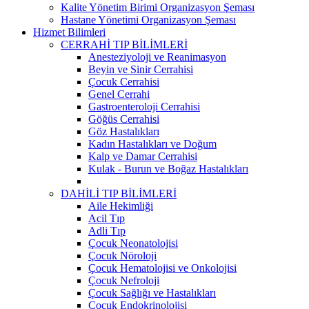
Kalite Yönetim Birimi Organizasyon Şeması
Hastane Yönetimi Organizasyon Şeması
Hizmet Bilimleri
CERRAHİ TIP BİLİMLERİ
Anesteziyoloji ve Reanimasyon
Beyin ve Sinir Cerrahisi
Çocuk Cerrahisi
Genel Cerrahi
Gastroenteroloji Cerrahisi
Göğüs Cerrahisi
Göz Hastalıkları
Kadın Hastalıkları ve Doğum
Kalp ve Damar Cerrahisi
Kulak - Burun ve Boğaz Hastalıkları
DAHİLİ TIP BİLİMLERİ
Aile Hekimliği
Acil Tıp
Adli Tıp
Çocuk Neonatolojisi
Çocuk Nöroloji
Çocuk Hematolojisi ve Onkolojisi
Çocuk Nefroloji
Çocuk Sağlığı ve Hastalıkları
Çocuk Endokrinolojisi