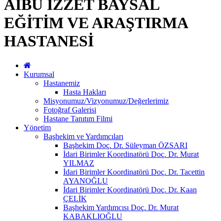
AİBÜ İZZET BAYSAL
EĞİTİM VE ARAŞTIRMA
HASTANESİ
Kurumsal
Hastanemiz
Hasta Hakları
Misyonumuz/Vizyonumuz/Değerlerimiz
Fotoğraf Galerisi
Hastane Tanıtım Filmi
Yönetim
Başhekim ve Yardımcıları
Başhekim Doç. Dr. Süleyman ÖZSARI
İdari Birimler Koordinatörü Doç. Dr. Murat
YILMAZ
İdari Birimler Koordinatörü Doç. Dr. Tacettin
AYANOĞLU
İdari Birimler Koordinatörü Doç. Dr. Kaan
ÇELİK
Başhekim Yardımcısı Doç. Dr. Murat
KABAKLIOĞLU