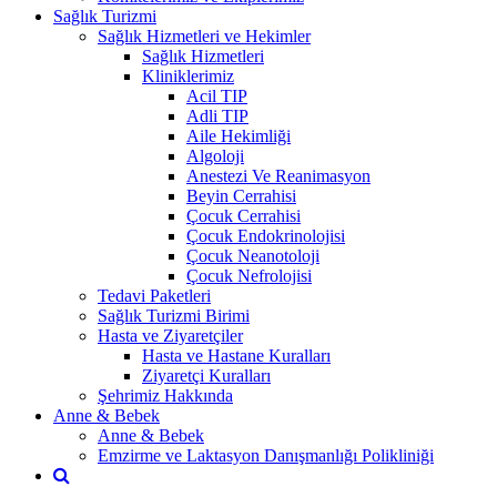
Sağlık Turizmi
Sağlık Hizmetleri ve Hekimler
Sağlık Hizmetleri
Kliniklerimiz
Acil TIP
Adli TIP
Aile Hekimliği
Algoloji
Anestezi Ve Reanimasyon
Beyin Cerrahisi
Çocuk Cerrahisi
Çocuk Endokrinolojisi
Çocuk Neanotoloji
Çocuk Nefrolojisi
Tedavi Paketleri
Sağlık Turizmi Birimi
Hasta ve Ziyaretçiler
Hasta ve Hastane Kuralları
Ziyaretçi Kuralları
Şehrimiz Hakkında
Anne & Bebek
Anne & Bebek
Emzirme ve Laktasyon Danışmanlığı Polikliniği