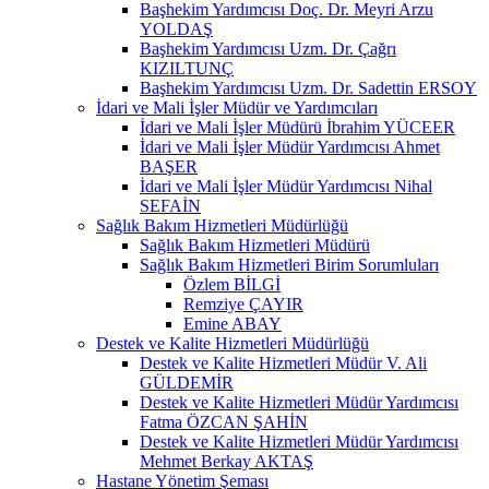
Başhekim Yardımcısı Doç. Dr. Meyri Arzu
YOLDAŞ
Başhekim Yardımcısı Uzm. Dr. Çağrı
KIZILTUNÇ
Başhekim Yardımcısı Uzm. Dr. Sadettin ERSOY
İdari ve Mali İşler Müdür ve Yardımcıları
İdari ve Mali İşler Müdürü İbrahim YÜCEER
İdari ve Mali İşler Müdür Yardımcısı Ahmet
BAŞER
İdari ve Mali İşler Müdür Yardımcısı Nihal
SEFAİN
Sağlık Bakım Hizmetleri Müdürlüğü
Sağlık Bakım Hizmetleri Müdürü
Sağlık Bakım Hizmetleri Birim Sorumluları
Özlem BİLGİ
Remziye ÇAYIR
Emine ABAY
Destek ve Kalite Hizmetleri Müdürlüğü
Destek ve Kalite Hizmetleri Müdür V. Ali
GÜLDEMİR
Destek ve Kalite Hizmetleri Müdür Yardımcısı
Fatma ÖZCAN ŞAHİN
Destek ve Kalite Hizmetleri Müdür Yardımcısı
Mehmet Berkay AKTAŞ
Hastane Yönetim Şeması