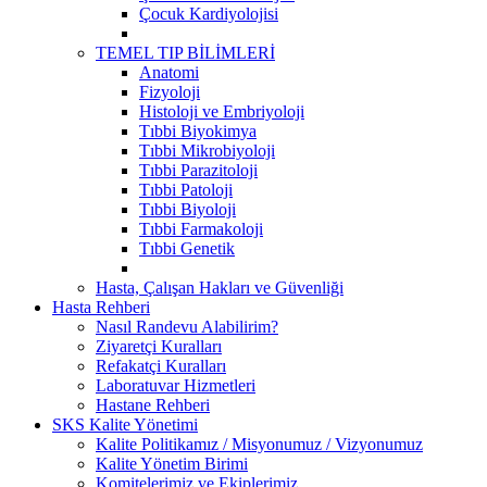
Çocuk Kardiyolojisi
TEMEL TIP BİLİMLERİ
Anatomi
Fizyoloji
Histoloji ve Embriyoloji
Tıbbi Biyokimya
Tıbbi Mikrobiyoloji
Tıbbi Parazitoloji
Tıbbi Patoloji
Tıbbi Biyoloji
Tıbbi Farmakoloji
Tıbbi Genetik
Hasta, Çalışan Hakları ve Güvenliği
Hasta Rehberi
Nasıl Randevu Alabilirim?
Ziyaretçi Kuralları
Refakatçi Kuralları
Laboratuvar Hizmetleri
Hastane Rehberi
SKS Kalite Yönetimi
Kalite Politikamız / Misyonumuz / Vizyonumuz
Kalite Yönetim Birimi
Komitelerimiz ve Ekiplerimiz