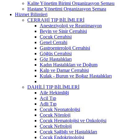
Kalite Yönetim Birimi Organizasyon Şeması
Hastane Yönetimi Organizasyon Şeması
Hizmet Bilimleri
CERRAHİ TIP BİLİMLERİ
Anesteziyoloji ve Reanimasyon
Beyin ve Sinir Cerrahisi
Çocuk Cerrahisi
Genel Cerrahi
Gastroenteroloji Cerrahisi
Göğüs Cerrahisi
Göz Hastalıkları
Kadın Hastalıkları ve Doğum
Kalp ve Damar Cerrahisi
Kulak - Burun ve Boğaz Hastalıkları
DAHİLİ TIP BİLİMLERİ
Aile Hekimliği
Acil Tıp
Adli Tıp
Çocuk Neonatolojisi
Çocuk Nöroloji
Çocuk Hematolojisi ve Onkolojisi
Çocuk Nefroloji
Çocuk Sağlığı ve Hastalıkları
Çocuk Endokrinolojisi