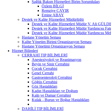
Sağlık Bakım Hizmetleri Birim Sorumluları
Özlem BİLGİ
Remziye ÇAYIR
Emine ABAY
Destek ve Kalite Hizmetleri Müdürlüğü
Destek ve Kalite Hizmetleri Müdür V. Ali GÜL
Destek ve Kalite Hizmetleri Müdür Yardımcısı
Destek ve Kalite Hizmetleri Müdür Yardımcısı 
Hastane Yönetim Şeması
Kalite Yönetim Birimi Organizasyon Şeması
Hastane Yönetimi Organizasyon Şeması
Hizmet Bilimleri
CERRAHİ TIP BİLİMLERİ
Anesteziyoloji ve Reanimasyon
Beyin ve Sinir Cerrahisi
Çocuk Cerrahisi
Genel Cerrahi
Gastroenteroloji Cerrahisi
Göğüs Cerrahisi
Göz Hastalıkları
Kadın Hastalıkları ve Doğum
Kalp ve Damar Cerrahisi
Kulak - Burun ve Boğaz Hastalıkları
DAHİLİ TIP BİLİMLERİ