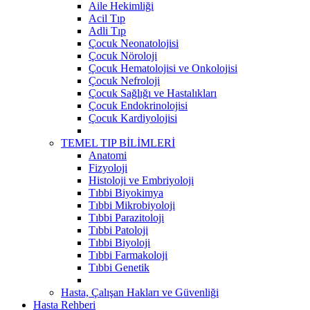
Aile Hekimliği
Acil Tıp
Adli Tıp
Çocuk Neonatolojisi
Çocuk Nöroloji
Çocuk Hematolojisi ve Onkolojisi
Çocuk Nefroloji
Çocuk Sağlığı ve Hastalıkları
Çocuk Endokrinolojisi
Çocuk Kardiyolojisi
TEMEL TIP BİLİMLERİ
Anatomi
Fizyoloji
Histoloji ve Embriyoloji
Tıbbi Biyokimya
Tıbbi Mikrobiyoloji
Tıbbi Parazitoloji
Tıbbi Patoloji
Tıbbi Biyoloji
Tıbbi Farmakoloji
Tıbbi Genetik
Hasta, Çalışan Hakları ve Güvenliği
Hasta Rehberi