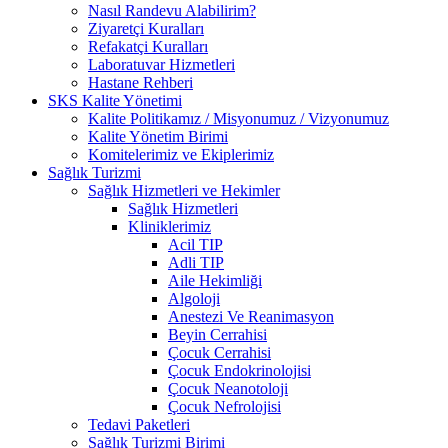
Nasıl Randevu Alabilirim?
Ziyaretçi Kuralları
Refakatçi Kuralları
Laboratuvar Hizmetleri
Hastane Rehberi
SKS Kalite Yönetimi
Kalite Politikamız / Misyonumuz / Vizyonumuz
Kalite Yönetim Birimi
Komitelerimiz ve Ekiplerimiz
Sağlık Turizmi
Sağlık Hizmetleri ve Hekimler
Sağlık Hizmetleri
Kliniklerimiz
Acil TIP
Adli TIP
Aile Hekimliği
Algoloji
Anestezi Ve Reanimasyon
Beyin Cerrahisi
Çocuk Cerrahisi
Çocuk Endokrinolojisi
Çocuk Neanotoloji
Çocuk Nefrolojisi
Tedavi Paketleri
Sağlık Turizmi Birimi