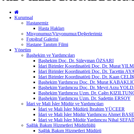
Kurumsal
Hastanemiz
Hasta Hakları
Misyonumuz/Vizyonumuz/Değerlerimiz
Fotoğraf Galerisi
Hastane Tanıtım Filmi
Yönetim
Başhekim ve Yardımcıları
Başhekim Doç. Dr. Süleyman ÖZSARI
İdari Birimler Koordinatörü Doç. Dr. Murat YI
İdari Birimler Koordinatörü Doç. Dr. Tacettin
İdari Birimler Koordinatörü Doç. Dr. Kaan ÇELİ
Başhekim Yardımcısı Doç. Dr. Murat KABAKL
Başhekim Yardımcısı Doç. Dr. Meyri Arzu YOL
Başhekim Yardımcısı Uzm. Dr. Çağrı KIZILTUN
Başhekim Yardımcısı Uzm. Dr. Sadettin ERSOY
İdari ve Mali İşler Müdür ve Yardımcıları
İdari ve Mali İşler Müdürü İbrahim YÜCEER
İdari ve Mali İşler Müdür Yardımcısı Ahmet BAŞ
İdari ve Mali İşler Müdür Yardımcısı Nihal SEFA
Sağlık Bakım Hizmetleri Müdürlüğü
Sağlık Bakım Hizmetleri Müdürü