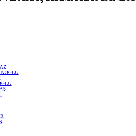
LMAZ
 AYANOĞLU
K
IOĞLU
DAŞ
Ç
ER
İN